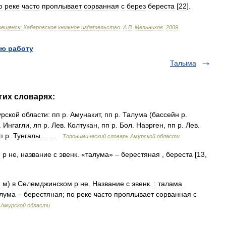
о
реке
часто
проплывает
сорванная
с
берез
береста
[
22
].
вещенск:
Хабаровское
книжное
издательство
.
А
.
В
.
Мельников
.
2009
.
ю работу
Талыма
гих словарях:
ской области: пп р. Амунакит, пп р. Талума (бассейн р.
 Ингагли, лп р. Лев. Колтукан, пп р. Бол. Наэрген, пп р. Лев.
 пп р. Тунгалы… …
Топонимический словарь Амурской области
 не, название с эвенк. «талума» – берестяная , береста [13,
1 м) в Селемджинском р не. Название с эвенк. : талама
алума – берестяная; по реке часто проплывает сорванная с
 Амурской области