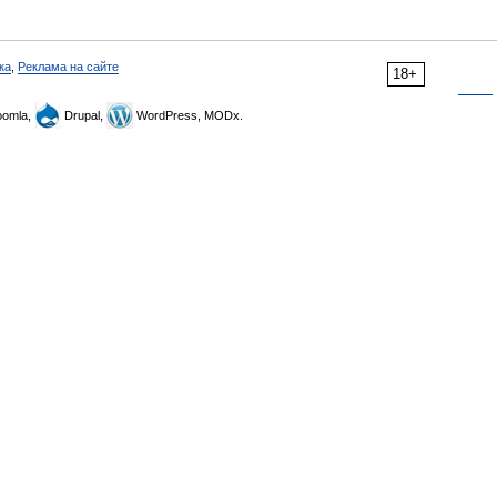
ка
,
Реклама на сайте
18+
omla,
Drupal,
WordPress, MODx.