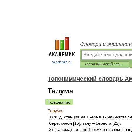
Словари и энциклоп
academic.ru
Топонимический словарь Амурской области
Топонимический словарь Ам
Талума
Толкование
Талума
1
)
ж
.
д
.
станция
на
БАМе
в
Тындинском
р
-
берестяной
[
16
];
талу
–
береста
[
22
].
2
) (
Талома
) -
р
.
,
пп
Нюкжи
в
низовье
,
Тын