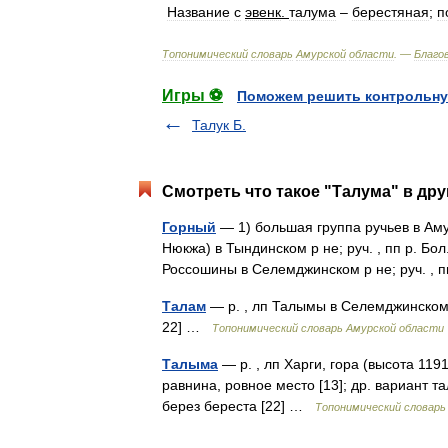
Название
с
эвенк
.
талума
–
берестяная
;
п
Топонимический
словарь
Амурской
области
. —
Благо
Игры ⚽
Поможем решить контрольну
Талук Б.
Смотреть что такое "Талума" в дру
Горный
— 1) большая группа ручьев в Амур
Нюкжа) в Тындинском р не; руч. , пп р. Бол.
Россошины в Селемджинском р не; руч. ,
Талам
— р. , лп Талымы в Селемджинском р
22] …
Топонимический словарь Амурской области
Талыма
— р. , лп Харги, гора (высота 119
равнина, ровное место [13]; др. вариант т
берез береста [22] …
Топонимический словарь