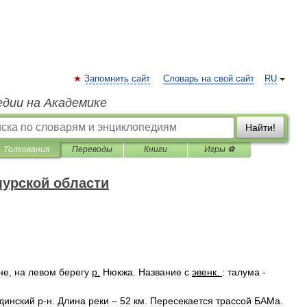
Запомнить сайт
Словарь на свой сайт
RU
едии на Академике
Найти!
Толкования
Переводы
Книги
Игры ⚽
урской области
не
,
на
левом
берегу
р
.
Нюкжа
.
Название
с
эвенк
.
:
талума
-
динский
р
-
н
.
Длина
реки
–
52
км
.
Пересекается
трассой
БАМа
.